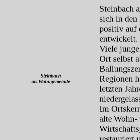
Steinbach 
sich in den 
positiv auf
entwickelt.
Viele jung
Ort selbst 
Ballungsze
Steinbach
Regionen h
als Wohngemeinde
letzten Jah
niedergelas
Im Ortskern
alte Wohn-
Wirtschafts
restaurier