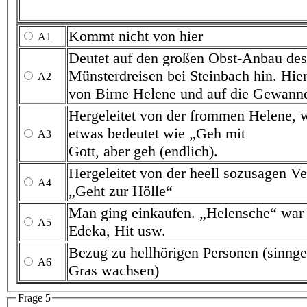
Kommt nicht von hier
A1
Deutet auf den großen Obst-Anbau des Kloster
Münsterdreisen bei Steinbach hin. Hier speziell hergeleitet
A2
von Birne Helene und auf di
Hergeleitet von der frommen Helene, was dem Sinn na
etwas bedeutet wie „Geh mit
A3
Gott, aber geh (endlich).
Hergeleitet von der heell sozusagen Verkleinerungsform
A4
„Geht zur Hölle“
Man ging einkaufen. „Helensche“ war eine Begriff wi
A5
Edeka, Hit usw.
Bezug zu hellhörigen Personen (sinngemäß: man hört das
A6
Gras wachsen)
Frage 5