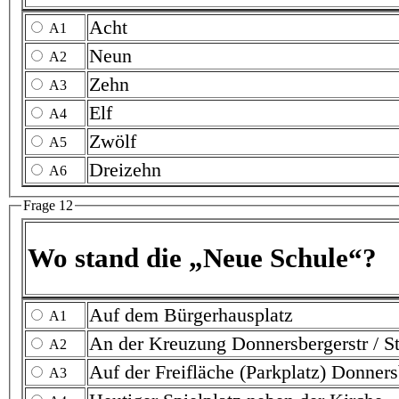
Acht
A1
Neun
A2
Zehn
A3
Elf
A4
Zwölf
A5
Dreizehn
A6
Frage 12
Wo stand die „Neue Schule“?
Auf dem Bürgerhausplatz
A1
An der Kreuzung Donnersbergerstr /
A2
Auf der Freifläche 
A3