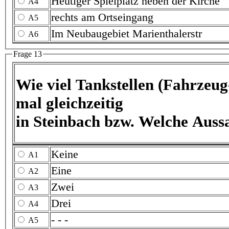
Heutiger Spielplatz neben der Kirche
A4
rechts am Ortseingang
A5
Im Neubaugebiet Marienthalerstr
A6
Frage 13
Wie viel Tankstellen (Fahrzeug-Kraftstoff) gab es
mal gleichzeitig
Keine
A1
Eine
A2
Zwei
A3
Drei
A4
- - -
A5