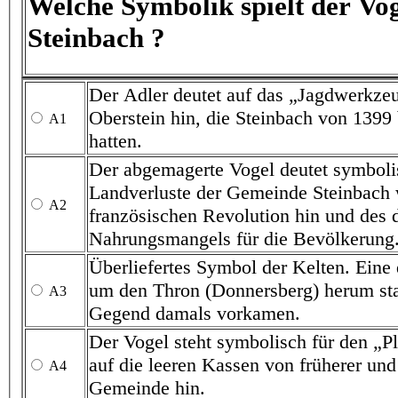
Welche Symbolik spielt der Vogel im Wa
Steinbach ?
Der Adler deutet auf das „Jagdwerkzeug“ der Ritte
Oberstein hin, die Steinbach von 1399
A1
hatten.
Der abgemagerte Vogel deutet symbolisch auf die g
Landverluste der Gemeinde Steinbach während der
A2
französischen Revolution hin und des damit verbundenen
Nahrungsmangels für die Bevölkerung
Überliefertes Symbol der Kelten. Eine der vier Bestien
um den Thron (Donnersberg) herum standen und in unsrer
A3
Gegend damals vorkamen.
Der Vogel steht symbolisch für den „Pleitegeier“ und deutet
auf die leeren Kassen von früherer und heutiger Zeit in der
A4
Gemeinde hin.