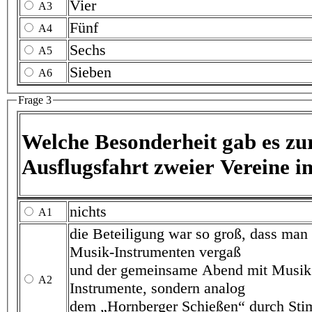
Vier
A3
Fünf
A4
Sechs
A5
Sieben
A6
Frage 3
Welche Besonderheit gab es zur gemeinsam
nichts
A1
die Beteiligung war so groß, dass man den Anhänger m
Musik-Instrumenten vergaß
und der gemeinsame Abend mit Musik nicht durch w
A2
Instrumente, sondern analog
dem „Hornberger Schießen“ durch Stimmen