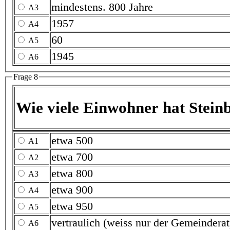
mindestens. 800 Jahre
A3
1957
A4
60
A5
1945
A6
Frage 8
Wie viele Einwohner hat Steinb
etwa 500
A1
etwa 700
A2
etwa 800
A3
etwa 900
A4
etwa 950
A5
vertraulich (weiss nur der Gemeinderat
A6