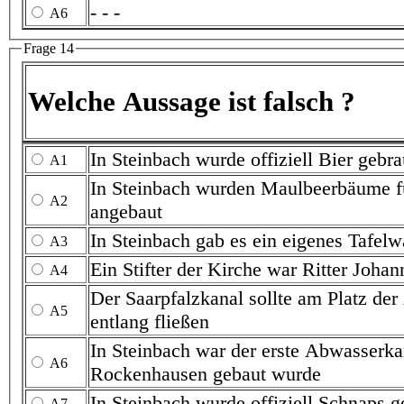
- - -
A6
Frage 14
Welche Aussage ist falsch ?
In Steinbach wurde offiziell Bi
A1
In Steinbach wurden Maulbeerbäume für Seidenrau
A2
angebaut
A3
A4
Der Saarpfalzkanal sollte am Platz der A63 vor St
A5
entlang fließen
In Steinbach war der erste Abwasserkanal, der im
A6
Rockenhausen gebaut wurde
In Stein
A7